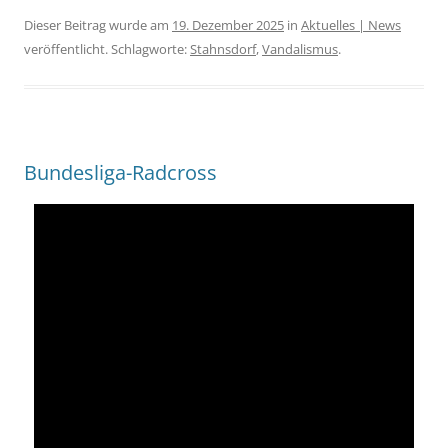
Dieser Beitrag wurde am
19. Dezember 2025
in
Aktuelles | News
veröffentlicht. Schlagworte:
Stahnsdorf
,
Vandalismus
.
Bundesliga-Radcross