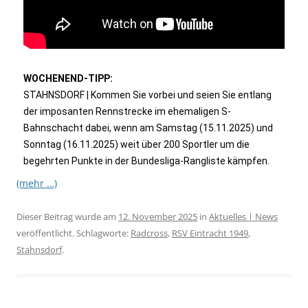
WOCHENEND-TIPP:
STAHNSDORF | Kommen Sie vorbei und seien Sie entlang
der imposanten Rennstrecke im ehemaligen S-
Bahnschacht dabei, wenn am Samstag (15.11.2025) und
Sonntag (16.11.2025) weit über 200 Sportler um die
begehrten Punkte in der Bundesliga-Rangliste kämpfen.
(mehr …)
Dieser Beitrag wurde am
12. November 2025
in
Aktuelles | News
veröffentlicht. Schlagworte:
Radcross
,
RSV Eintracht 1949
,
Stahnsdorf
.