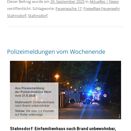
Dieser Beitrag wurde am
29. September 2025
in
Aktuelles | News
veröffentlicht. Schlagworte:
Feuerwache 17
,
Freiwillige Feuerwehr
Stahnsdorf
,
Stahnsdorf
.
Polizeimeldungen vom Wochenende
Stahnsdorf:
Einfamilienhaus nach Brand unbewohnbar,