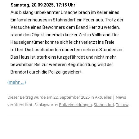
Samstag, 20.09.2025, 17:15 Uhr
Aus bislang unbekannter Ursache brach im Keller eines
Einfamilienhauses in Stahnsdorf ein Feuer aus. Trotz der
Versuche eines Bewohners dem Brand Herr zu werden,
stand das Objekt innerhalb kurzer Zeit in Vollbrand. Der
Hauseigentümer konnte sich leicht verletzt ins Freie
retten. Die Löscharbeiten dauerten mehrere Stunden an.
Das Haus ist stark einsturzgefährdet und nicht mehr
bewohnbar. Bis zur weiteren Begutachtung wird der
Brandort durch die Polizei gesichert.
(mehr …)
Dieser Beitrag wurde am
22. September 2025
in
Aktuelles | News
veröffentlicht. Schlagworte:
Polizeimeldungen
,
Stahnsdorf
,
Teltow
.