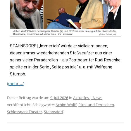
STAHNSDORF | „Immer ich“ würde er vielleicht sagen,
diesen immer wiederkehrenden Stoßseufzer aus einer
seiner vielen Paraderollen – als Postbeamter Rudi Reschke
spielte er in der Serie „Salto postale“ u. a. mit Wolfgang
Stumph.
(mehr …)
Dieser Beitrag wurde am
9. Juli 2026
in
Aktuelles | News
veröffentlicht. Schlagworte:
Achim Wolff
,
Film- und Fernsehen
,
Schlosspark Theater
,
Stahnsdorf
.