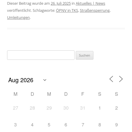
Dieser Beitrag wurde am
26. Juli 2025
in
Aktuelles | News
veröffentlicht. Schlagworte:
ÖPNV in TKS
,
Straßensperrung
,
Umleitungen
.
M
D
M
D
F
S
S
27
28
29
30
31
1
2
3
4
5
6
7
8
9