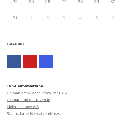
24
25
26
27
28
29
30
31
1
2
3
4
5
6
FOLGE UNS
TKS-Heimatvereine
Heimatverein Stadt Teltow 1990 e.V.
Heimat- und Kulturverein
Kleinmachnow e.V.
Stahnsdorfer Heimatverein e.V.