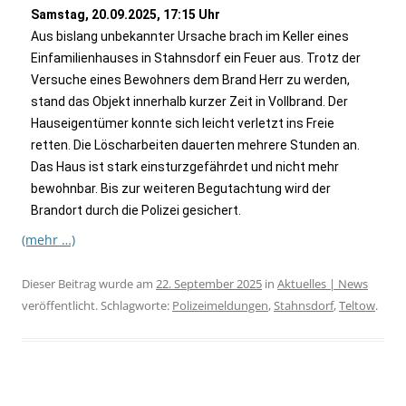
Samstag, 20.09.2025, 17:15 Uhr
Aus bislang unbekannter Ursache brach im Keller eines
Einfamilienhauses in Stahnsdorf ein Feuer aus. Trotz der
Versuche eines Bewohners dem Brand Herr zu werden,
stand das Objekt innerhalb kurzer Zeit in Vollbrand. Der
Hauseigentümer konnte sich leicht verletzt ins Freie
retten. Die Löscharbeiten dauerten mehrere Stunden an.
Das Haus ist stark einsturzgefährdet und nicht mehr
bewohnbar. Bis zur weiteren Begutachtung wird der
Brandort durch die Polizei gesichert.
(mehr …)
Dieser Beitrag wurde am
22. September 2025
in
Aktuelles | News
veröffentlicht. Schlagworte:
Polizeimeldungen
,
Stahnsdorf
,
Teltow
.