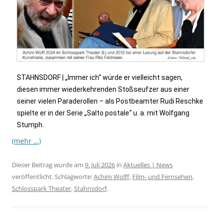
STAHNSDORF | „Immer ich“ würde er vielleicht sagen,
diesen immer wiederkehrenden Stoßseufzer aus einer
seiner vielen Paraderollen – als Postbeamter Rudi Reschke
spielte er in der Serie „Salto postale“ u. a. mit Wolfgang
Stumph.
(mehr …)
Dieser Beitrag wurde am
9. Juli 2026
in
Aktuelles | News
veröffentlicht. Schlagworte:
Achim Wolff
,
Film- und Fernsehen
,
Schlosspark Theater
,
Stahnsdorf
.