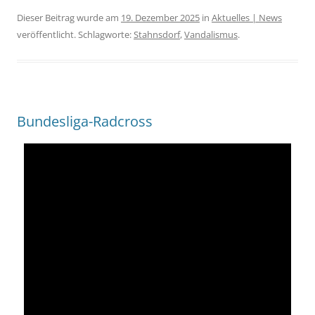
Dieser Beitrag wurde am
19. Dezember 2025
in
Aktuelles | News
veröffentlicht. Schlagworte:
Stahnsdorf
,
Vandalismus
.
Bundesliga-Radcross