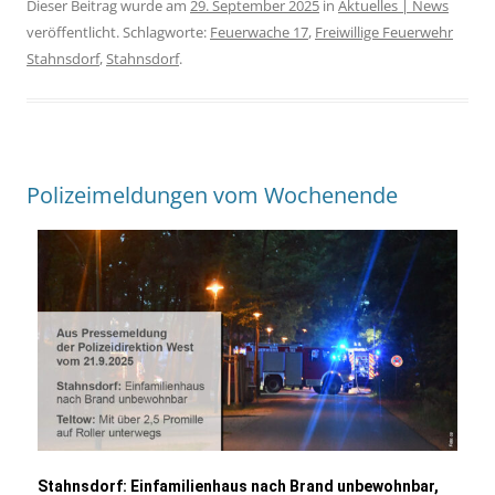
Dieser Beitrag wurde am
29. September 2025
in
Aktuelles | News
veröffentlicht. Schlagworte:
Feuerwache 17
,
Freiwillige Feuerwehr
Stahnsdorf
,
Stahnsdorf
.
Polizeimeldungen vom Wochenende
Stahnsdorf:
Einfamilienhaus nach Brand unbewohnbar,