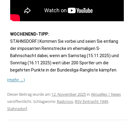
WOCHENEND-TIPP:
STAHNSDORF | Kommen Sie vorbei und seien Sie entlang
der imposanten Rennstrecke im ehemaligen S-
Bahnschacht dabei, wenn am Samstag (15.11.2025) und
Sonntag (16.11.2025) weit über 200 Sportler um die
begehrten Punkte in der Bundesliga-Rangliste kämpfen.
(mehr …)
Dieser Beitrag wurde am
12. November 2025
in
Aktuelles | News
veröffentlicht. Schlagworte:
Radcross
,
RSV Eintracht 1949
,
Stahnsdorf
.