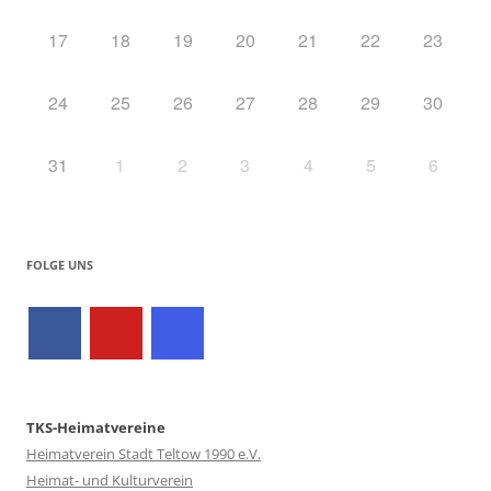
17
18
19
20
21
22
23
24
25
26
27
28
29
30
31
1
2
3
4
5
6
FOLGE UNS
TKS-Heimatvereine
Heimatverein Stadt Teltow 1990 e.V.
Heimat- und Kulturverein