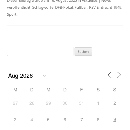
Dieser Beitrag wurde am
16. August 2025
in
Aktuelles | News
veröffentlicht. Schlagworte:
DFB-Pokal
,
Fußball
,
RSV Eintracht 1949
,
Sport
.
M
D
M
D
F
S
S
27
28
29
30
31
1
2
9
3
4
5
6
7
8