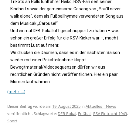
Trikots an Rollstuhlfahrer Heiko, RSV-Fan seit seiner
Kindheit sowie der gemeinsame Gesang von „You’ll never
walk alone“, dem als Fußballhymne verwendeten Song aus
dem Musicak „Carousel“.
Und einmal DFB-Pokalluft geschnuppert zu haben – was
schon ein großer Erfolg für die RSV-Kicker war –, macht
bestimmt Lust auf mehr.
Wir drücken die Daumen, dass es in der nächsten Saison
wieder mit einer Pokalteilnahme klappt.
Bewegtmaterial/Videosequenzen dürfen wir aus
rechtlichen Gründen nicht veröffentlichen. Hier ein paar
Momentaufnahmen…
(mehr …)
Dieser Beitrag wurde am
19. August 2025
in
Aktuelles | News
veröffentlicht. Schlagworte:
DFB-Pokal
,
Fußball
,
RSV Eintracht 1949
,
Sport
.