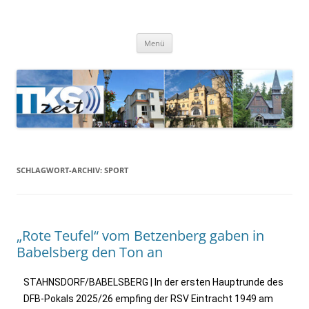
TKSzeit
Zeitgeschehen in Teltow, Kleinmachnow, Stahnsdorf und Umgebung
Menü
SCHLAGWORT-ARCHIV:
SPORT
„Rote Teufel“ vom Betzenberg gaben in
Babelsberg den Ton an
STAHNSDORF/BABELSBERG | In der ersten Hauptrunde des
DFB-Pokals 2025/26 empfing der RSV Eintracht 1949 am