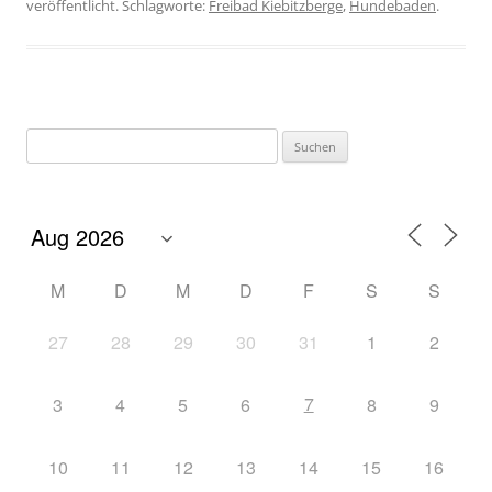
veröffentlicht. Schlagworte:
Freibad Kiebitzberge
,
Hundebaden
.
M
D
M
D
F
S
S
27
28
29
30
31
1
2
7
3
4
5
6
8
9
10
11
12
13
14
15
16