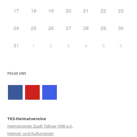
17
18
19
20
21
22
23
24
25
26
27
28
29
30
31
1
2
3
4
5
6
FOLGE UNS
TKS-Heimatvereine
Heimatverein Stadt Teltow 1990 e.V.
Heimat- und Kulturverein