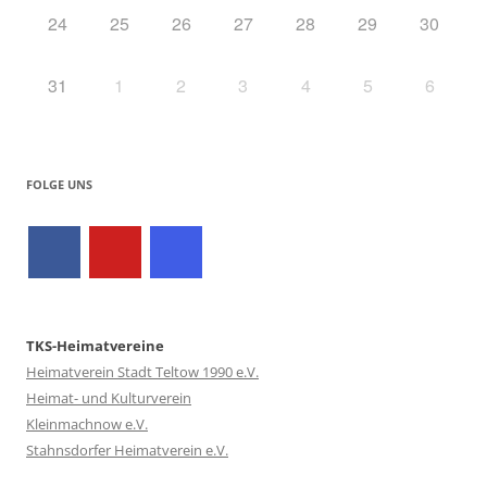
24
25
26
27
28
29
30
31
1
2
3
4
5
6
FOLGE UNS
TKS-Heimatvereine
Heimatverein Stadt Teltow 1990 e.V.
Heimat- und Kulturverein
Kleinmachnow e.V.
Stahnsdorfer Heimatverein e.V.