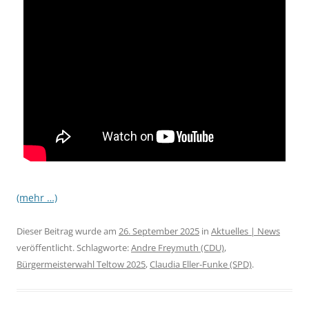
(mehr …)
Dieser Beitrag wurde am
26. September 2025
in
Aktuelles | News
veröffentlicht. Schlagworte:
Andre Freymuth (CDU)
,
Bürgermeisterwahl Teltow 2025
,
Claudia Eller-Funke (SPD)
.