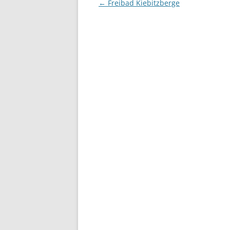
Beitragsnavigation
←
Freibad Kiebitzberge