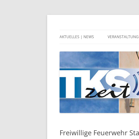
Zum
Inhalt
springen
Zeitgeschehen in Teltow, Kleinmachnow, 
TKSzeit
AKTUELLES | NEWS
VERANSTALTUNG
Freiwillige Feuerwehr St