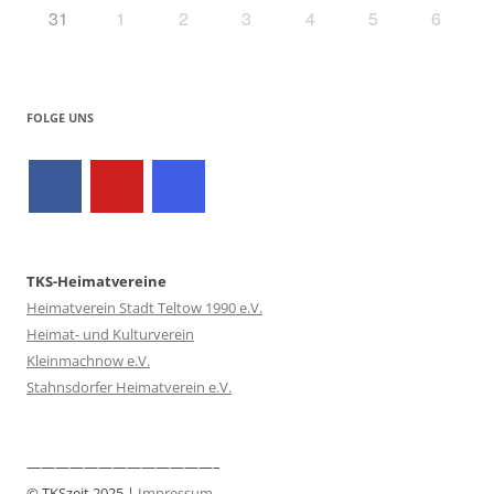
31
1
2
3
4
5
6
FOLGE UNS
TKS-Heimatvereine
Heimatverein Stadt Teltow 1990 e.V.
Heimat- und Kulturverein
Kleinmachnow e.V.
Stahnsdorfer Heimatverein e.V.
—————————————–
© TKSzeit 2025 |
Impressum