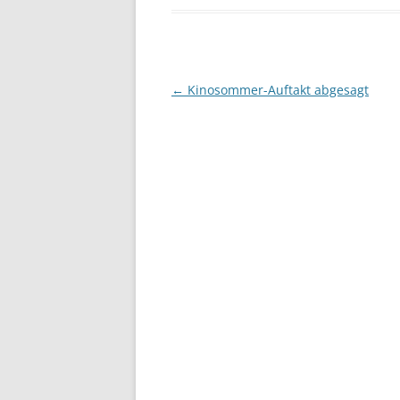
Beitragsnavigation
←
Kinosommer-Auftakt abgesagt