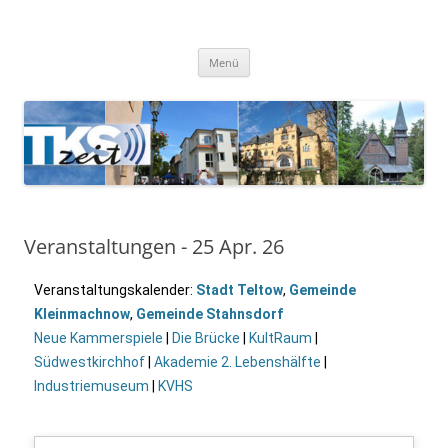
TKSzeit
Zeitgeschehen in Teltow, Kleinmachnow, Stahnsdorf und Umgebung
Menü
Veranstaltungen - 25 Apr. 26
Veranstaltungskalender:
Stadt Teltow
,
Gemeinde
Kleinmachnow
,
Gemeinde Stahnsdorf
Neue Kammerspiele
|
Die Brücke
|
KultRaum
|
Südwestkirchhof
|
Akademie 2. Lebenshälfte
|
Industriemuseum
|
KVHS