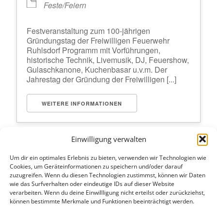
Feste/Feiern
Festveranstaltung zum 100-jährigen
Gründungstag der Freiwilligen Feuerwehr
Ruhlsdorf Programm mit Vorführungen,
historische Technik, Livemusik, DJ, Feuershow,
Gulaschkanone, Kuchenbasar u.v.m. Der
Jahrestag der Gründung der Freiwilligen [...]
WEITERE INFORMATIONEN
Einwilligung verwalten
Lorem ipsum dolor sit amet, consectetur adipiscing elit. Ut
Um dir ein optimales Erlebnis zu bieten, verwenden wir Technologien wie
elit tellus, luctus nec ullamcorper mattis, pulvinar dapibus
Cookies, um Geräteinformationen zu speichern und/oder darauf
leo.
zuzugreifen. Wenn du diesen Technologien zustimmst, können wir Daten
wie das Surfverhalten oder eindeutige IDs auf dieser Website
verarbeiten. Wenn du deine Einwillligung nicht erteilst oder zurückziehst,
können bestimmte Merkmale und Funktionen beeinträchtigt werden.