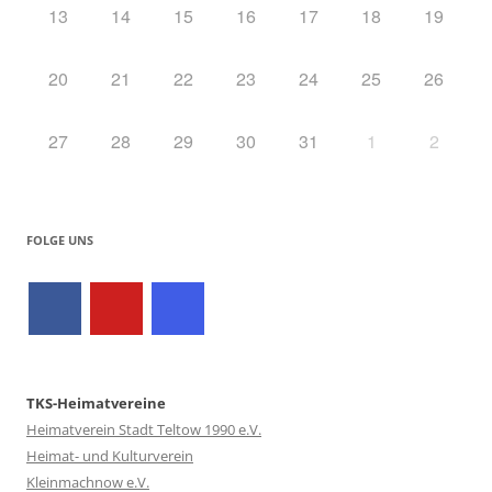
13
14
15
16
17
18
19
20
21
22
23
24
25
26
27
28
29
30
31
1
2
FOLGE UNS
TKS-Heimatvereine
Heimatverein Stadt Teltow 1990 e.V.
Heimat- und Kulturverein
Kleinmachnow e.V.