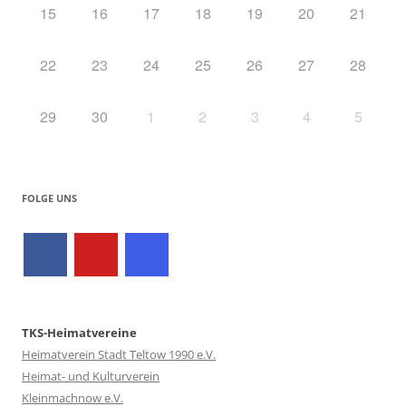
15
16
17
18
19
20
21
22
23
24
25
26
27
28
29
30
1
2
3
4
5
FOLGE UNS
TKS-Heimatvereine
Heimatverein Stadt Teltow 1990 e.V.
Heimat- und Kulturverein
Kleinmachnow e.V.