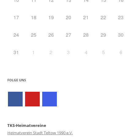
17
18
19
20
21
22
23
24
25
26
27
28
29
30
31
1
2
3
4
5
6
FOLGE UNS
TKS-Heimatvereine
Heimatverein Stadt Teltow 1990 e.V.