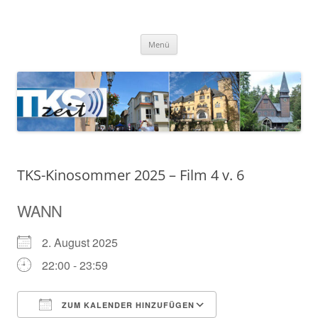
Zum
Inhalt
TKSzeit
springen
Zeitgeschehen in Teltow, Kleinmachnow, Stahnsdorf und Umgebung
Menü
TKS-Kinosommer 2025 – Film 4 v. 6
WANN
2. August 2025
22:00 - 23:59
ZUM KALENDER HINZUFÜGEN