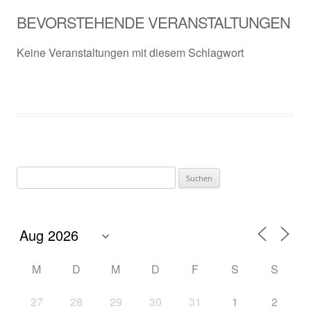
BEVORSTEHENDE VERANSTALTUNGEN
Keine Veranstaltungen mit diesem Schlagwort
Suchen
nach:
M
D
M
D
F
S
S
27
28
29
30
31
1
2