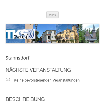
Zum
Inhalt
TKSzeit
springen
Zeitgeschehen in Teltow, Kleinmachnow, Stahnsdorf und Umgebung
Menü
Stahnsdorf
NÄCHSTE VERANSTALTUNG
Keine bevorstehenden Veranstaltungen
BESCHREIBUNG