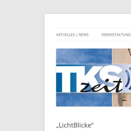
Zum
Inhalt
springen
Zeitgeschehen in Teltow, Kleinmachnow, 
TKSzeit
AKTUELLES | NEWS
VERANSTALTUNG
„LichtBlicke“