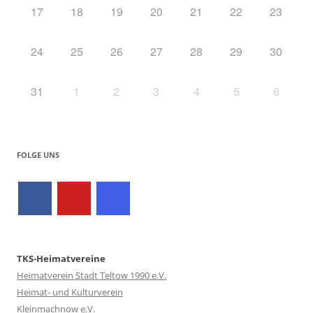
17
18
19
20
21
22
23
24
25
26
27
28
29
30
31
1
2
3
4
5
6
FOLGE UNS
TKS-Heimatvereine
Heimatverein Stadt Teltow 1990 e.V.
Heimat- und Kulturverein
Kleinmachnow e.V.