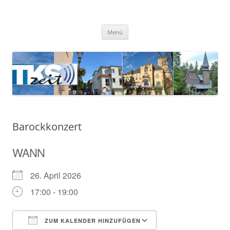
Zum
Inhalt
TKSzeit
springen
Zeitgeschehen in Teltow, Kleinmachnow, Stahnsdorf und Umgebung
Menü
Barockkonzert
WANN
26. April 2026
17:00 - 19:00
ZUM KALENDER HINZUFÜGEN