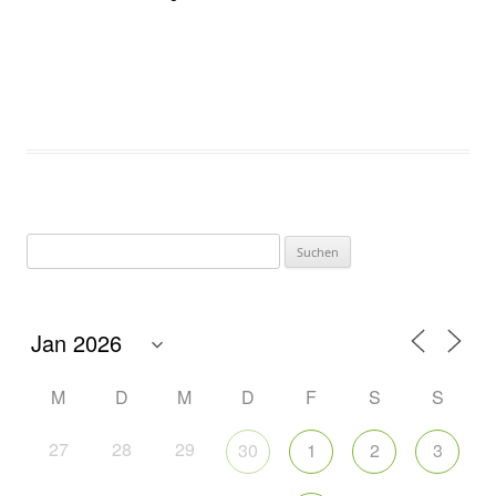
M
D
M
D
F
S
S
27
28
29
30
1
2
3