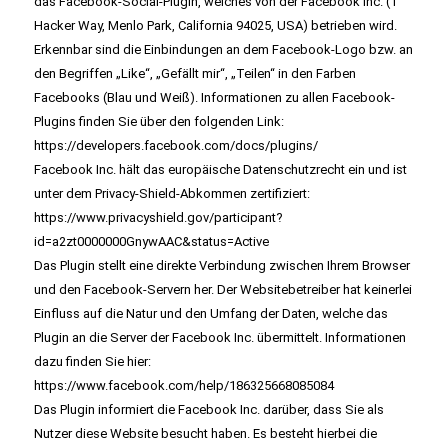
das Facebook-Social-Plugin, welches von der Facebook Inc. (1
Hacker Way, Menlo Park, California 94025, USA) betrieben wird.
Erkennbar sind die Einbindungen an dem Facebook-Logo bzw. an
den Begriffen „Like“, „Gefällt mir“, „Teilen“ in den Farben
Facebooks (Blau und Weiß). Informationen zu allen Facebook-
Plugins finden Sie über den folgenden Link:
https://developers.facebook.com/docs/plugins/
Facebook Inc. hält das europäische Datenschutzrecht ein und ist
unter dem Privacy-Shield-Abkommen zertifiziert:
https://www.privacyshield.gov/participant?
id=a2zt0000000GnywAAC&status=Active
Das Plugin stellt eine direkte Verbindung zwischen Ihrem Browser
und den Facebook-Servern her. Der Websitebetreiber hat keinerlei
Einfluss auf die Natur und den Umfang der Daten, welche das
Plugin an die Server der Facebook Inc. übermittelt. Informationen
dazu finden Sie hier:
https://www.facebook.com/help/186325668085084
Das Plugin informiert die Facebook Inc. darüber, dass Sie als
Nutzer diese Website besucht haben. Es besteht hierbei die