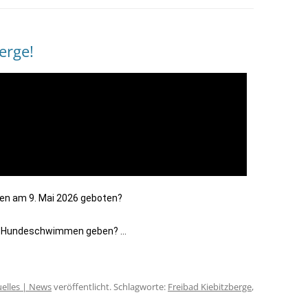
erge!
en am 9. Mai 2026 geboten?
er Hundeschwimmen geben? …
elles | News
veröffentlicht. Schlagworte:
Freibad Kiebitzberge
,