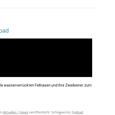
ibad
lle wasserverrückten Fellnasen und ihre Zweibeiner zum
in
Aktuelles | News
veröffentlicht. Schlagworte:
Freibad