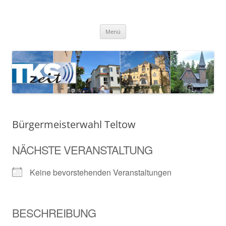
Zum
Inhalt
TKSzeit
springen
Zeitgeschehen in Teltow, Kleinmachnow, Stahnsdorf und Umgebung
Menü
Bürgermeisterwahl Teltow
NÄCHSTE VERANSTALTUNG
Keine bevorstehenden Veranstaltungen
BESCHREIBUNG