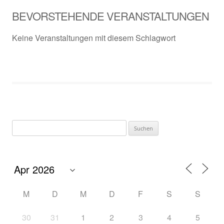
BEVORSTEHENDE VERANSTALTUNGEN
Keine Veranstaltungen mit diesem Schlagwort
Suchen
nach:
M
D
M
D
F
S
S
30
31
1
2
3
4
5